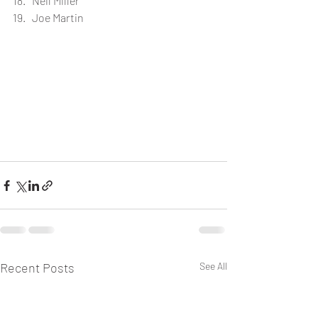
18.   Neil Miller               
19.   Joe Martin        
Recent Posts
See All