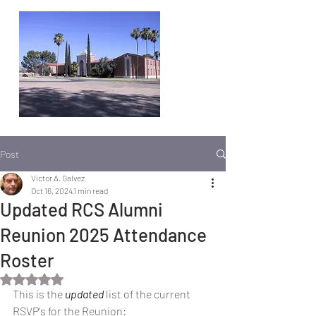
Post
Victor A. Galvez
Oct 16, 2024
1 min read
Updated RCS Alumni
Reunion 2025 Attendance
Roster
Rated NaN out of 5 stars.
This is the 
updated
 list of the current 
RSVP's for the Reunion: