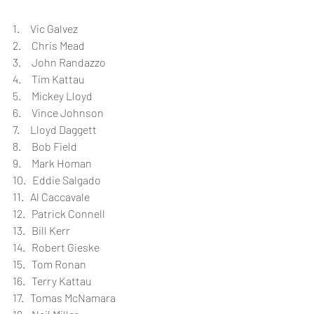
1.     Vic Galvez           
2.     Chris Mead          
3.     John Randazzo        
4.     Tim Kattau                 
5.     Mickey Lloyd         
6.     Vince Johnson         
7.     Lloyd Daggett         
8.     Bob Field           
9.     Mark Homan         
10.   Eddie Salgado        
11.   Al Caccavale          
12.   Patrick Connell   
13.   Bill Kerr     
14.   Robert Gieske     
15.   Tom Ronan         
16.   Terry Kattau         
17.   Tomas McNamara        